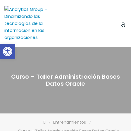
Skip
to
content
Abrir barra de herramientas
Curso – Taller Administración Bases
Datos Oracle
Entrenamientos