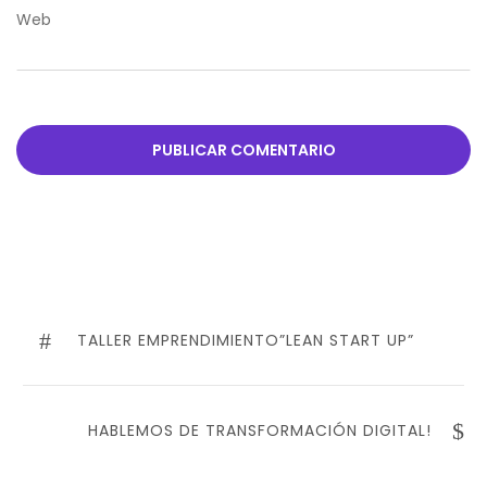
Web
Navegación
de
PREVIOUS
TALLER EMPRENDIMIENTO”LEAN START UP”
entradas
POST
NEXT
HABLEMOS DE TRANSFORMACIÓN DIGITAL!
POST