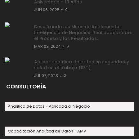
Aniversario – 10 Años
JUN 06, 2025
0
Descifrando los Mitos de Implementar
Inteligencia de Negocios. Realidades sobre
el Proceso y los Resultados.
MAR 03, 2024
0
Aplicar analítica de datos en seguridad y
salud en el trabajo (SST)
JUL 07, 2023
0
CONSULTORÍA
Analítica de Datos - Aplicada al Negocio
Capacitación Analítica de Datos - AMV