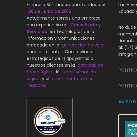
Empresa Santandereana, fundada el
Lun - Vi
26 de Junio de 2015
.
Sábado 
Actualmente somos una empresa
con experiencia en
Consultoría y
No dude 
Servicios
en Tecnologías de la
momento
información y Comunicaciones
durante 
enfocada en la
generación de valor
al: (57) 
para sus clientes. Como aliados
info@ana
estratégicos de TI apoyamos a
nuestros clientes en la
apropiación
POLITIC
tecnológica
, la
transformación
digital
y el
crecimiento de sus
negocios
.
POLITIC
AVISO D