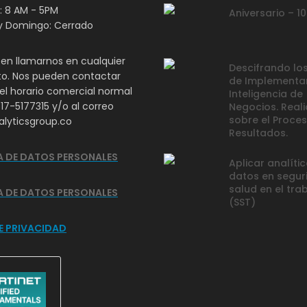
e: 8 AM - 5PM
Aniversario – 1
y Domingo: Cerrado
en llamarnos en cualquier
Descifrando los
. Nos pueden contactar
de Implementa
el horario comercial normal
Inteligencia de
317-5177315 y/o al correo
Negocios. Real
sobre el Proces
lyticsgroup.co
Resultados.
A DE DATOS PERSONALES
Aplicar analíti
datos en segur
salud en el tra
A DE DATOS PERSONALES
(SST)
E PRIVACIDAD