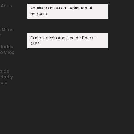
0 Años
Analítica de Datos - Aplicada al
Negocio
 Mitos
r
Capacitación Analítica de Datos -
AMV
idades
o y los
ca de
idad y
bajo