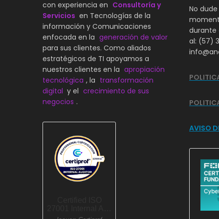
con experiencia en
Consultoría y
No dude 
Servicios
en Tecnologías de la
momento
información y Comunicaciones
durante 
enfocada en la
generación de valor
al: (57) 
para sus clientes. Como aliados
info@ana
estratégicos de TI apoyamos a
nuestros clientes en la
apropiación
POLITIC
tecnológica
, la
transformación
digital
y el
crecimiento de sus
negocios
.
POLITIC
AVISO D