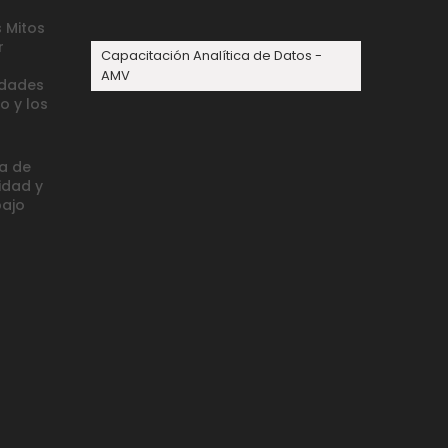
 Mitos
r
Capacitación Analítica de Datos -
AMV
idades
o y los
ca de
idad y
bajo