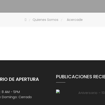
Quienes Somos
Acercade
PUBLICACIONES RECI
RIO DE APERTURA
e: 8 AM - 5PM
Aniversario – 1
y Domingo: Cerrado