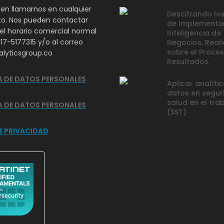
en llamarnos en cualquier
Descifrando los
. Nos pueden contactar
de Implementa
el horario comercial normal
Inteligencia de
317-5177315 y/o al correo
Negocios. Real
sobre el Proces
lyticsgroup.co
Resultados.
A DE DATOS PERSONALES
Aplicar analíti
datos en segur
salud en el tra
A DE DATOS PERSONALES
(SST)
E PRIVACIDAD