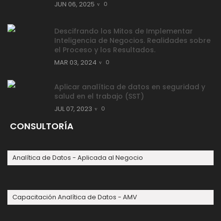
JUN 06, 2025
0
Descifrando los Mitos de Implementar
Inteligencia de Negocios. Realidades sobre
el Proceso y los Resultados.
MAR 03, 2024
0
Aplicar analítica de datos en seguridad y
salud en el trabajo (SST)
JUL 07, 2023
0
CONSULTORÍA
Analítica de Datos - Aplicada al Negocio
Capacitación Analítica de Datos - AMV