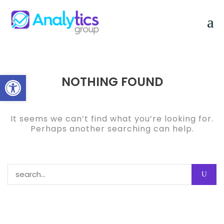
Skip
to
content
Abrir barra de herramientas
NOTHING FOUND
It seems we can’t find what you’re looking for.
Perhaps another searching can help.
Buscar: